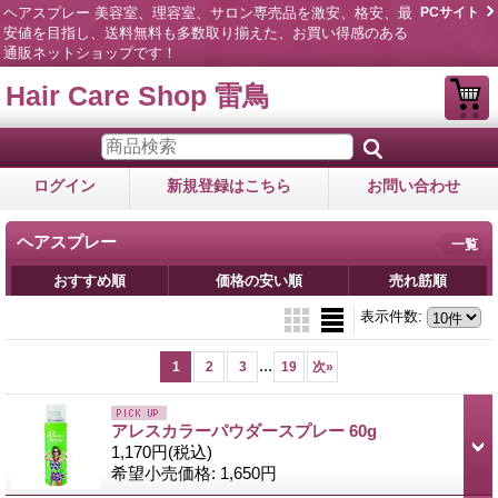
ヘアスプレー 美容室、理容室、サロン専売品を激安、格安、最
PCサイト
安値を目指し、送料無料も多数取り揃えた、お買い得感のある
通販ネットショップです！
Hair Care Shop 雷鳥
ログイン
新規登録はこちら
お問い合わせ
ヘアスプレー
一覧
おすすめ順
価格の安い順
売れ筋順
表示件数
:
...
1
2
3
19
次
»
アレスカラーパウダースプレー 60g
1,170円
(税込)
希望小売価格
:
1,650円