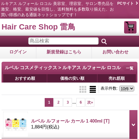
ルキアス ルフォール ロコル 美容室、理容室、サロン専売品を
PCサイト
激安、格安、最安値を目指し、送料無料も多数取り揃えた、お
買い得感のある通販ネットショップです！
Hair Care Shop 雷鳥
ログイン
新規登録はこちら
お問い合わせ
ルベル コスメティックス > ルキアス ルフォール ロコル
一覧
おすすめ順
価格の安い順
売れ筋順
表示件数
:
...
1
2
3
6
次
»
ルベル ルフォール カール 1 400ml
[T]
1,884円
(税込)