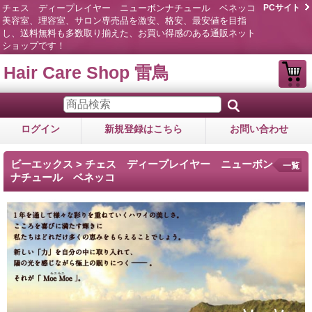
チェス ディープレイヤー ニューボンナチュール ベネッコ
PCサイト
美容室、理容室、サロン専売品を激安、格安、最安値を目指
し、送料無料も多数取り揃えた、お買い得感のある通販ネット
ショップです！
Hair Care Shop 雷鳥
ログイン
新規登録はこちら
お問い合わせ
ビーエックス > チェス ディープレイヤー ニューボン
一覧
ナチュール ベネッコ