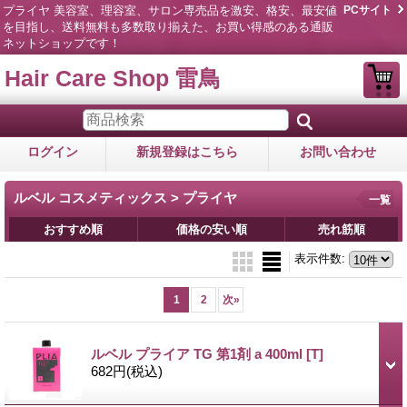
プライヤ 美容室、理容室、サロン専売品を激安、格安、最安値
PCサイト
を目指し、送料無料も多数取り揃えた、お買い得感のある通販
ネットショップです！
Hair Care Shop 雷鳥
ログイン
新規登録はこちら
お問い合わせ
ルベル コスメティックス > プライヤ
一覧
おすすめ順
価格の安い順
売れ筋順
表示件数
:
1
2
次
»
ルベル プライア TG 第1剤 a 400ml
[T]
682円
(税込)