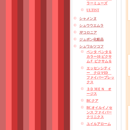
ラーミューズ
ULTIST
シャメンヌ
シュウウエムラ
JPコロニア
ジュポン化粧品
シュワルツコフ
ペンタ ペンタＧ
カラー10 ピクサ
ムＦ ピクサムＧ
エッセンシティ
ー クロマID
ファイバープレッ
クス
３Ｄ MＥＮ オ
ージス
BCクア
BCオイルイノセ
ンス ファイバー
クリニクス
ユイルアローム