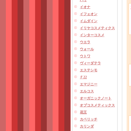
パリ
イオナ
イフェオン
イムダイン
イリヤコスメティクス
インターコスメ
ウエラ
ウォール
ウトワ
ヴィーダテラ
エステシモ
Ｆ22
エマジニー
エルコス
オーガニックノート
オブコスメティックス
花王
カペリッチ
カリンダ