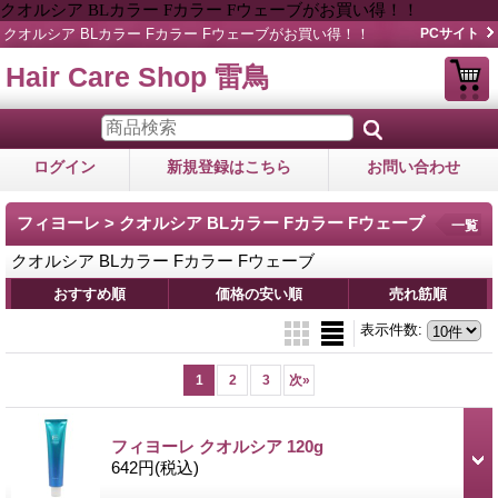
クオルシア BLカラー Fカラー Fウェーブがお買い得！！
クオルシア BLカラー Fカラー Fウェーブがお買い得！！
PCサイト
Hair Care Shop 雷鳥
ログイン
新規登録はこちら
お問い合わせ
フィヨーレ > クオルシア BLカラー Fカラー Fウェーブ
一覧
クオルシア BLカラー Fカラー Fウェーブ
おすすめ順
価格の安い順
売れ筋順
表示件数
:
1
2
3
次
»
フィヨーレ クオルシア 120g
642円
(税込)