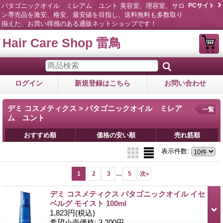
パタゴニックオイル ミレアム ユント 美容室、理容室、サロ
PCサイト
ン専売品を激安、格安、最安値を目指し、送料無料も多数取り
揃えた、お買い得感のある通販ネットショップです！
Hair Care Shop 雷鳥
ログイン
新規登録はこちら
お問い合わせ
デミ コスメティクス > パタゴニックオイル ミレア
一覧
ム ユント
おすすめ順
価格の安い順
売れ筋順
表示件数
:
...
1
2
3
5
次
»
デミ コスメティクス パタゴニックオイル イセ
ベルグ モイスト 100ml
1,823円
(税込)
希望小売価格
:
3,200円