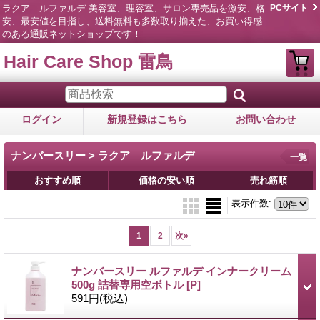
ラクア ルファルデ 美容室、理容室、サロン専売品を激安、格
PCサイト
安、最安値を目指し、送料無料も多数取り揃えた、お買い得感
のある通販ネットショップです！
Hair Care Shop 雷鳥
ログイン
新規登録はこちら
お問い合わせ
ナンバースリー > ラクア ルファルデ
一覧
おすすめ順
価格の安い順
売れ筋順
表示件数
:
1
2
次
»
ナンバースリー ルファルデ インナークリーム
500g 詰替専用空ボトル
[P]
591円
(税込)