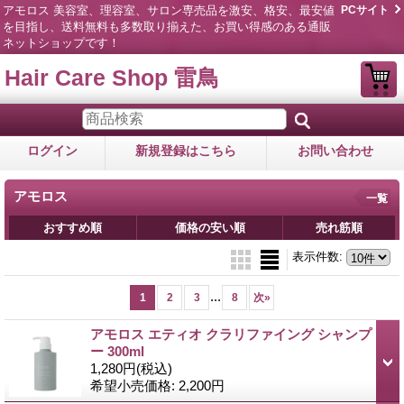
アモロス 美容室、理容室、サロン専売品を激安、格安、最安値
PCサイト
を目指し、送料無料も多数取り揃えた、お買い得感のある通販
ネットショップです！
Hair Care Shop 雷鳥
ログイン
新規登録はこちら
お問い合わせ
アモロス
一覧
おすすめ順
価格の安い順
売れ筋順
表示件数
:
...
1
2
3
8
次
»
アモロス エティオ クラリファイング シャンプ
ー 300ml
1,280円
(税込)
希望小売価格
:
2,200円