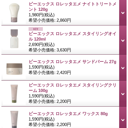
ビーエックス ロレッタエメ ナイトトリートメ
ント 120g
1,980円
(税込)
希望小売価格
:
2,860円
ビーエックス ロレッタエメ スタイリングオイ
ル 120ml
2,690円
(税込)
希望小売価格
:
3,630円
ビーエックス ロレッタエメ サンドバーム 27g
1,590円
(税込)
希望小売価格
:
2,420円
ビーエックス ロレッタエメ スタイリングクリ
ーム 100g
1,590円
(税込)
希望小売価格
:
2,200円
ビーエックス ロレッタエメ ワックス 80g
1,590円
(税込)
希望小売価格
:
2,200円