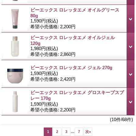
ビーエックス ロレッタエメ オイルグリース
80g
1,590円
(税込)
希望小売価格
:
2,200円
ビーエックス ロレッタエメ オイルジェル
120g
1,980円
(税込)
希望小売価格
:
2,860円
ビーエックス ロレッタエメ ジェル 270g
1,590円
(税込)
希望小売価格
:
2,420円
ビーエックス ロレッタエメ グロスキープスプ
レー 170g
1,590円
(税込)
希望小売価格
:
2,200円
(10件/68件)
...
1
2
3
7
次
»