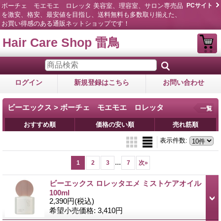
ボーチェ モエモエ ロレッタ 美容室、理容室、サロン専売品
PCサイト
を激安、格安、最安値を目指し、送料無料も多数取り揃えた、
お買い得感のある通販ネットショップです！
Hair Care Shop 雷鳥
ログイン
新規登録はこちら
お問い合わせ
ビーエックス > ボーチェ モエモエ ロレッタ
一覧
おすすめ順
価格の安い順
売れ筋順
表示件数
:
...
1
2
3
7
次
»
ビーエックス ロレッタエメ ミストケアオイル
100ml
2,390円
(税込)
希望小売価格
:
3,410円