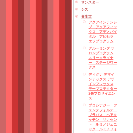
サンスター
シス
資生堂
アクアインテンシ
ブ アクアフィッ
クス アデノバイ
タル アピセラ
エフプログラム
グルーミング サ
ロンプログラム
スリークライナ
ー ステージワー
クス
ディグナ デザイ
ンテックス デザ
インフレックス
デープロテクター
246プロサイエン
ス
プロシナジー フ
ェンテフォルテ
ブラバス ヘアキ
ッチン リナセン
ト ルミノジェニ
ック ルミノフォ