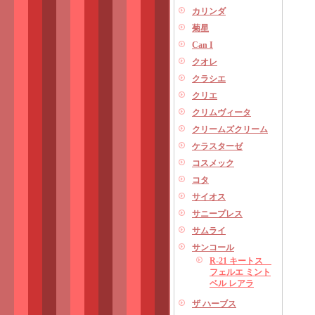
カリンダ
菊星
Can I
クオレ
クラシエ
クリエ
クリムヴィータ
クリームズクリーム
ケラスターゼ
コスメック
コタ
サイオス
サニープレス
サムライ
サンコール
R-21 キートス
フェルエ ミント
ベル レアラ
ザ ハーブス