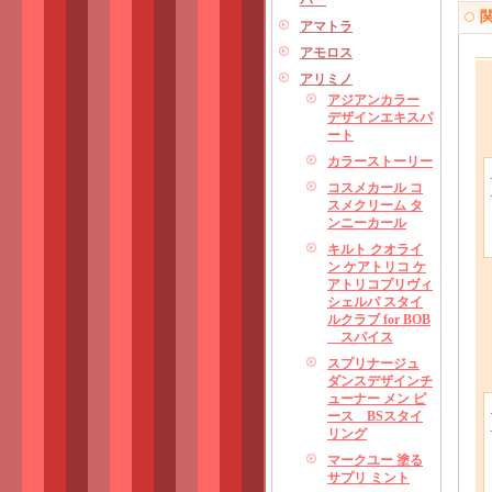
パー
アマトラ
アモロス
アリミノ
アジアンカラー
デザインエキスパ
ート
カラーストーリー
コスメカール コ
スメクリーム タ
ンニーカール
キルト クオライ
ン ケアトリコ ケ
アトリコプリヴィ
シェルパ スタイ
ルクラブ for BOB
スパイス
スプリナージュ
ダンスデザインチ
ューナー メン ピ
ース BSスタイ
リング
マークユー 塗る
サプリ ミント