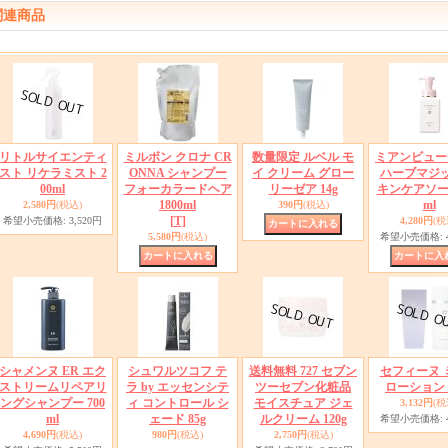
関連商品
リトルサイエンティ
ミルボン クロナ CR
数量限定 ルベル モ
ミアンビュー
スト リケラミスト 2
ONNA シャンプー
イ クリーム グロー
ハーブマジッ
00ml
フォーカラードヘア
リーゼア 14g
キンケアソープ
1800ml
ml
2,580円
(税込)
390円
(税込)
[T]
希望小売価格
:
3,520円
4,280円
(税
5,580円
(税込)
希望小売価格
:
シャメンヌ ER エク
シュワルツコフ テ
送料無料 727 セブン
セフィーヌ 
ストリームリペアリ
ラ by エッセンシテ
ツーセブン化粧品
ローション 8
ングシャンプー 700
ィ コントロール シ
モイスチュア ジェ
3,132円
(税
ml
ェード 85g
ルクリーム 120g
希望小売価格
:
4,690円
(税込)
980円
(税込)
2,750円
(税込)