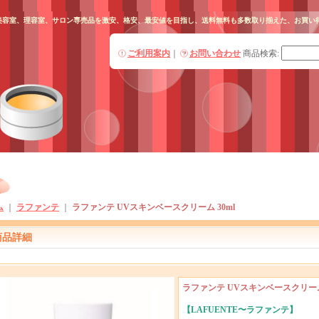
ml 美容室、理容室、サロン専売品を激安、格安、最安値を目指し、送料無料も多数取り揃えた、お買
ご利用案内
｜
お問い合わせ
商品検索
:
ム
｜
ラファンテ
｜
ラファンテ UVスキンベースクリーム 30ml
商品詳細
ラファンテ UVスキンベースクリーム 
【LAFUENTE〜ラファンテ】