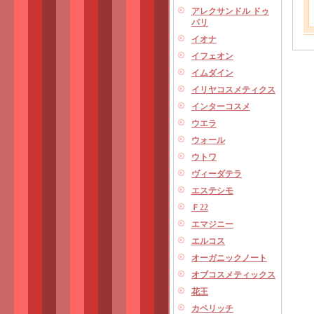
アレクサンドル ドゥ
パリ
イオナ
イフェオン
イムダイン
イリヤコスメティクス
インターコスメ
ウエラ
ウォール
ウトワ
ヴィーダテラ
エステシモ
Ｆ22
エマジニー
エルコス
オーガニックノート
オブコスメティックス
花王
カペリッチ