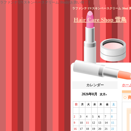
ラファンテ UVスキンベースクリーム 30mlがお買い得！！
ラファンテ UVスキンベースクリーム 30
Hair Care Shop 雷鳥
カレンダー
ホー
2026年8月
次月»
日
月
火
水
木
金
土
1
2
3
4
5
6
7
8
9
10
11
12
13
14
15
16
17
18
19
20
21
22