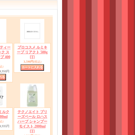
ティー
プロコスメ ルミキ
ク ス
ープ リアクト 500g
 400
[T]
3,590円
(税込)
込)
4,950円
ミルク
テクノエイト ブリ
0ml
ーズベール ロハス
ハーブ シャンプー
込)
モイスト 2000ml
4,935円
[T]