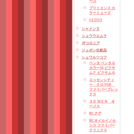
ース
プリミエンス カ
ラーミューズ
ULTIST
シャメンヌ
シュウウエムラ
JPコロニア
ジュポン化粧品
シュワルツコフ
ペンタ ペンタＧ
カラー10 ピクサ
ムＦ ピクサムＧ
エッセンシティ
ー クロマID
ファイバープレッ
クス
３Ｄ MＥＮ オ
ージス
BCクア
BCオイルイノセ
ンス ファイバー
クリニクス