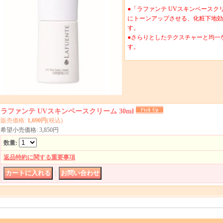
●「ラファンテ UVスキンベースクリ
にトーンアップさせる、化粧下地効
す。
●さらりとしたテクスチャーと均一
す。
ラファンテ UVスキンベースクリーム 30ml
販売価格
:
1,690円
(税込)
希望小売価格
:
3,850円
数量
:
返品特約に関する重要事項
｜