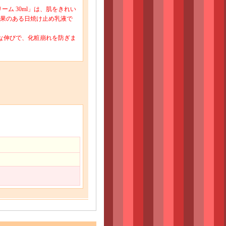
ーム 30ml」は、肌をきれい
果のある日焼け止め乳液で
な伸びで、化粧崩れを防ぎま