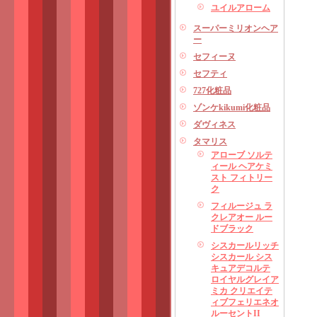
ユイルアローム
スーパーミリオンヘア
ー
セフィーヌ
セフティ
727化粧品
ゾンケkikumi化粧品
ダヴィネス
タマリス
アローブ ソルテ
ィール ヘアケミ
スト フィトリー
ク
フィルージュ ラ
クレアオー ルー
ドブラック
シスカールリッチ
シスカール シス
キュアデコルテ
ロイヤルグレイア
ミカ クリエイテ
ィブフェリエネオ
ルーセントII