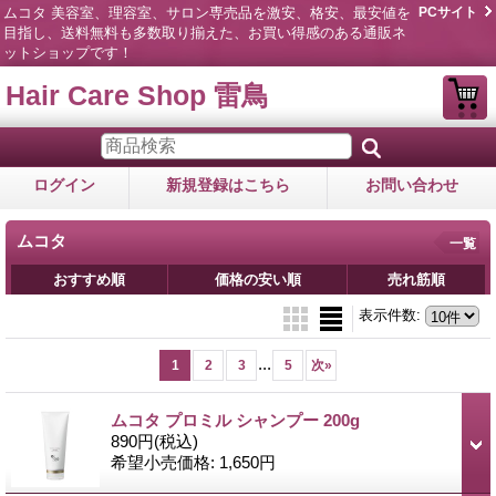
ムコタ 美容室、理容室、サロン専売品を激安、格安、最安値を
PCサイト
目指し、送料無料も多数取り揃えた、お買い得感のある通販ネ
ットショップです！
Hair Care Shop 雷鳥
ログイン
新規登録はこちら
お問い合わせ
ムコタ
一覧
おすすめ順
価格の安い順
売れ筋順
表示件数
:
...
1
2
3
5
次
»
ムコタ プロミル シャンプー 200g
890円
(税込)
希望小売価格
:
1,650円