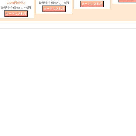
2,690円
(税込)
希望小売価格
:
7,150円
希望小売価格
:
3,740円