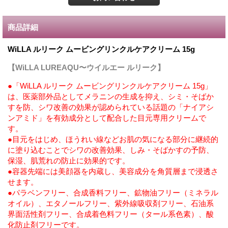
商品詳細
WiLLA ルリーク ムービングリンクルケアクリーム 15g
【WiLLA LUREAQU〜ウイルエー ルリーク】
●「WiLLA ルリーク ムービングリンクルケアクリーム 15g」
は、医薬部外品としてメラニンの生成を抑え、シミ・そばか
すを防、シワ改善の効果が認められている話題の「ナイアシ
ンアミド」を有効成分として配合した目元専用クリームで
す。
●目元をはじめ、ほうれい線などお肌の気になる部分に継続的
に塗り込むことでシワの改善効果、しみ・そばかすの予防、
保湿、肌荒れの防止に効果的です。
●容器先端には美顔器を内蔵し、美容成分を角質層まで浸透さ
せます。
●パラベンフリー、合成香料フリー、鉱物油フリー（ミネラル
オイル）、エタノールフリー、紫外線吸収剤フリー、石油系
界面活性剤フリー、合成着色料フリー（タール系色素）、酸
化防止剤フリーです。