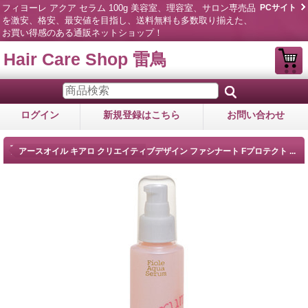
フィヨーレ アクア セラム 100g 美容室、理容室、サロン専売品
PCサイト
を激安、格安、最安値を目指し、送料無料も多数取り揃えた、
お買い得感のある通販ネットショップ！
Hair Care Shop 雷鳥
ログイン
新規登録はこちら
お問い合わせ
商品詳細
アースオイル キアロ クリエイティブデザイン ファシナート Fプロテクト ...