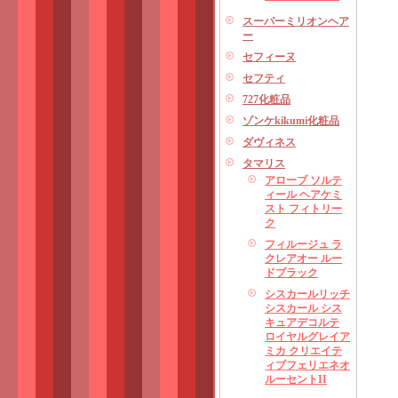
スーパーミリオンヘア
ー
セフィーヌ
セフティ
727化粧品
ゾンケkikumi化粧品
ダヴィネス
タマリス
アローブ ソルテ
ィール ヘアケミ
スト フィトリー
ク
フィルージュ ラ
クレアオー ルー
ドブラック
シスカールリッチ
シスカール シス
キュアデコルテ
ロイヤルグレイア
ミカ クリエイテ
ィブフェリエネオ
ルーセントII