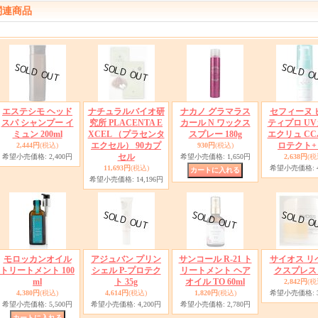
関連商品
エステシモ ヘッド
ナチュラルバイオ研
ナカノ グラマラス
セフィーヌ 
スパ シャンプー イ
究所 PLACENTA E
カール N ワックス
ティプロ U
ミュン 200ml
XCEL （プラセンタ
スプレー 180g
エクリュ C
エクセル） 90カプ
ロテクト+ 
2,444円
(税込)
930円
(税込)
セル
希望小売価格
:
2,400円
希望小売価格
:
1,650円
2,638円
(税
11,693円
(税込)
希望小売価格
:
希望小売価格
:
14,196円
モロッカンオイル
アジュバン プリン
サンコール R-21 ト
サイオス リ
トリートメント 100
シェル P-プロテク
リートメント ヘア
クスプレス 5
ml
ト 35g
オイル TO 60ml
2,842円
(税
4,380円
(税込)
4,614円
(税込)
1,820円
(税込)
希望小売価格
:
希望小売価格
:
5,500円
希望小売価格
:
4,200円
希望小売価格
:
2,780円