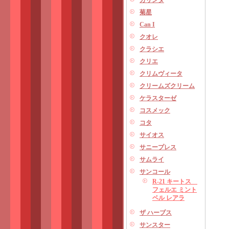
カリンダ
菊星
Can I
クオレ
クラシエ
クリエ
クリムヴィータ
クリームズクリーム
ケラスターゼ
コスメック
コタ
サイオス
サニープレス
サムライ
サンコール
R-21 キートス
フェルエ ミント
ベル レアラ
ザ ハーブス
サンスター