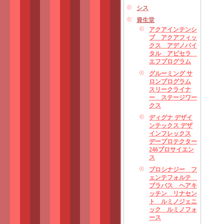
シス
資生堂
アクアインテンシ
ブ アクアフィッ
クス アデノバイ
タル アピセラ
エフプログラム
グルーミング サ
ロンプログラム
スリークライナ
ー ステージワー
クス
ディグナ デザイ
ンテックス デザ
インフレックス
デープロテクター
246プロサイエン
ス
プロシナジー フ
ェンテフォルテ
ブラバス ヘアキ
ッチン リナセン
ト ルミノジェニ
ック ルミノフォ
ース