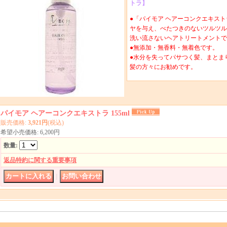
トラ】
●「パイモア ヘアーコンクエキストラ
ヤを与え、べたつきのないツルツル
洗い流さないヘアトリートメントで
●無添加・無香料・無着色です。
●水分を失ってパサつく髪、まとま
髪の方々にお勧めです。
パイモア ヘアーコンクエキストラ 155ml
販売価格
:
3,921円
(税込)
希望小売価格
:
6,200円
数量
:
返品特約に関する重要事項
｜