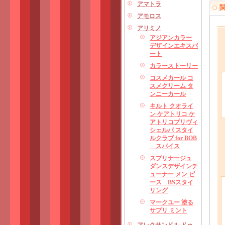
アマトラ
アモロス
アリミノ
アジアンカラー
デザインエキスパ
ート
カラーストーリー
コスメカール コ
スメクリーム タ
ンニーカール
キルト クオライ
ン ケアトリコ ケ
アトリコプリヴィ
シェルパ スタイ
ルクラブ for BOB
スパイス
スプリナージュ
ダンスデザインチ
ューナー メン ピ
ース BSスタイ
リング
マークユー 塗る
サプリ ミント