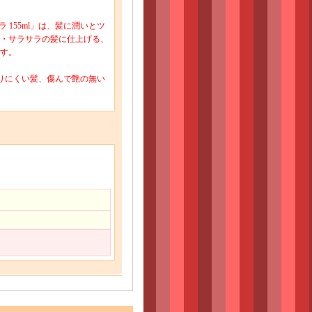
 155ml」は、髪に潤いとツ
・サラサラの髪に仕上げる、
す。
りにくい髪、傷んで艶の無い