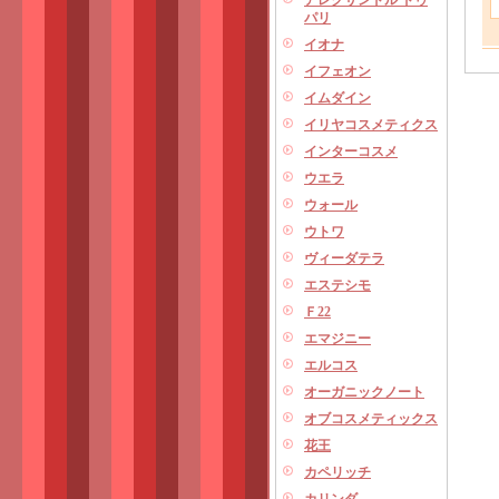
アレクサンドル ドゥ
パリ
イオナ
イフェオン
イムダイン
イリヤコスメティクス
インターコスメ
ウエラ
ウォール
ウトワ
ヴィーダテラ
エステシモ
Ｆ22
エマジニー
エルコス
オーガニックノート
オブコスメティックス
花王
カペリッチ