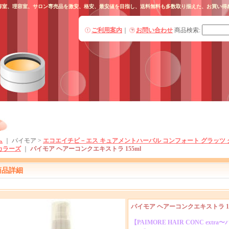
l 美容室、理容室、サロン専売品を激安、格安、最安値を目指し、送料無料も多数取り揃えた、お買い
ご利用案内
｜
お問い合わせ
商品検索
:
ム
｜ パイモア >
エコエイチビ－エス キュアメントハーバル コンフォート グラッツ 
カラーズ
｜
パイモア ヘアーコンクエキストラ 155ml
商品詳細
パイモア ヘアーコンクエキストラ 15
【PAIMORE HAIR CONC ext