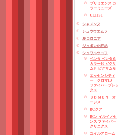
プリミエンス カ
ラーミューズ
ULTIST
シャメンヌ
シュウウエムラ
JPコロニア
ジュポン化粧品
シュワルツコフ
ペンタ ペンタＧ
カラー10 ピクサ
ムＦ ピクサムＧ
エッセンシティ
ー クロマID
ファイバープレッ
クス
３Ｄ MＥＮ オ
ージス
BCクア
BCオイルイノセ
ンス ファイバー
クリニクス
ユイルアローム