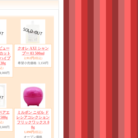
ビュー
クオレ AXI シャン
Vカット
プー 03 500ml
Cハイプ
2,912円
(税込)
30g
希望小売価格
:
3,150円
込)
4,000円
ペアエ
ミルボン ニゼル ド
00g
レシアコレクション
フリックワックス 8
込)
0g
3,600円
1,090円
(税込)
オープン価格