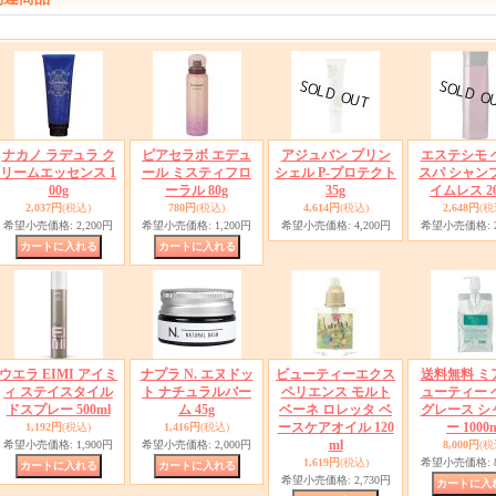
ナカノ ラデュラ ク
ピアセラボ エデュ
アジュバン プリン
エステシモ 
リームエッセンス 1
ール ミスティフロ
シェル P-プロテクト
スパ シャン
00g
ーラル 80g
35g
イムレス 20
2,037円
(税込)
780円
(税込)
4,614円
(税込)
2,648円
(税
希望小売価格
:
2,200円
希望小売価格
:
1,200円
希望小売価格
:
4,200円
希望小売価格
:
ウエラ EIMI アイミ
ナプラ N. エヌドッ
ビューティーエクス
送料無料 ミ
ィ ステイスタイル
ト ナチュラルバー
ペリエンス モルト
ューティー 
ドスプレー 500ml
ム 45g
ベーネ ロレッタ ベ
グレース シ
ースケアオイル 120
ー 1000
1,192円
(税込)
1,416円
(税込)
ml
希望小売価格
:
1,900円
希望小売価格
:
2,000円
8,000円
(税
1,619円
(税込)
希望小売価格
:
希望小売価格
:
2,730円