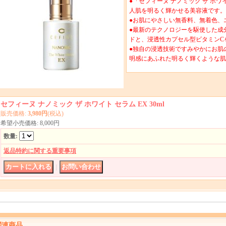
●「セフィーヌ ナノミック ザ ホワイト
人肌を明るく輝かせる美容液です。
●お肌にやさしい無香料、無着色、
●最新のテクノロジーを駆使した成
ドと、浸透性カプセル型ビタミンC
●独自の浸透技術ですみやかにお肌
明感にあふれた明るく輝くような肌
セフィーヌ ナノミック ザ ホワイト セラム EX 30ml
販売価格
:
3,980円
(税込)
希望小売価格
:
8,000円
数量
:
返品特約に関する重要事項
｜
関連商品