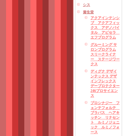
シス
資生堂
アクアインテンシ
ブ アクアフィッ
クス アデノバイ
タル アピセラ
エフプログラム
グルーミング サ
ロンプログラム
スリークライナ
ー ステージワー
クス
ディグナ デザイ
ンテックス デザ
インフレックス
デープロテクター
246プロサイエン
ス
プロシナジー フ
ェンテフォルテ
ブラバス ヘアキ
ッチン リナセン
ト ルミノジェニ
ック ルミノフォ
ース