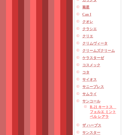
カリンダ
菊星
Can I
クオレ
クラシエ
クリエ
クリムヴィータ
クリームズクリーム
ケラスターゼ
コスメック
コタ
サイオス
サニープレス
サムライ
サンコール
R-21 キートス
フェルエ ミント
ベル レアラ
ザ ハーブス
サンスター