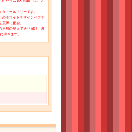
 セラム EX 30ml」は、大
エタノールフリーです。
分のホワイトデザインペプチ
を贅沢に配合。
の角層の奥まで送り届け、透
に導きます。