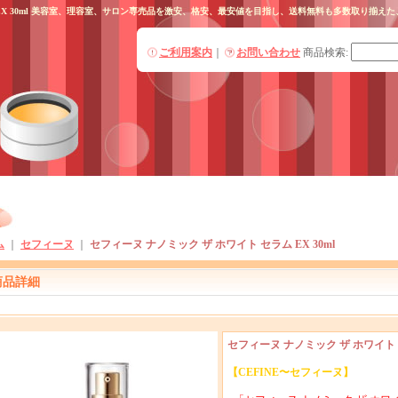
ム EX 30ml 美容室、理容室、サロン専売品を激安、格安、最安値を目指し、送料無料も多数取り揃
ご利用案内
｜
お問い合わせ
商品検索
:
ム
｜
セフィーヌ
｜
セフィーヌ ナノミック ザ ホワイト セラム EX 30ml
商品詳細
セフィーヌ ナノミック ザ ホワイト セ
【CEFINE〜セフィーヌ】