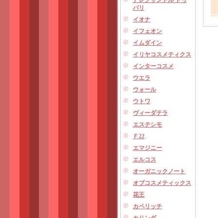
アレクサンドル ドゥ
パリ
イオナ
イフェオン
イムダイン
イリヤコスメティクス
インターコスメ
ウエラ
ウォール
ウトワ
ヴィーダテラ
エステシモ
Ｆ22
エマジニー
エルコス
オーガニックノート
オブコスメティックス
花王
カペリッチ