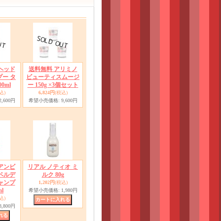
ヘッド
送料無料 アリミノ
プー タ
ビューティスムージ
0ml
ー 150g ×3個セット
込)
6,824円
(税込)
2,600円
希望小売価格
:
9,600円
アンビ
リアル ノティオ ミ
ベルデ
ルク 80g
ャンプ
1,202円
(税込)
ml
希望小売価格
:
1,980円
込)
8,800円