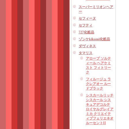
スーパーミリオンヘア
ー
セフィーヌ
セフティ
727化粧品
ゾンケkikumi化粧品
ダヴィネス
タマリス
アローブ ソルテ
ィール ヘアケミ
スト フィトリー
ク
フィルージュ ラ
クレアオー ルー
ドブラック
シスカールリッチ
シスカール シス
キュアデコルテ
ロイヤルグレイア
ミカ クリエイテ
ィブフェリエネオ
ルーセントII