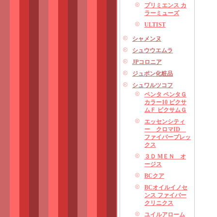
プリミエンス カ
ラーミューズ
ULTIST
シャメンヌ
シュウウエムラ
JPコロニア
ジュポン化粧品
シュワルツコフ
ペンタ ペンタＧ
カラー10 ピクサ
ムＦ ピクサムＧ
エッセンシティ
ー クロマID
ファイバープレッ
クス
３Ｄ MＥＮ オ
ージス
BCクア
BCオイルイノセ
ンス ファイバー
クリニクス
ユイルアローム