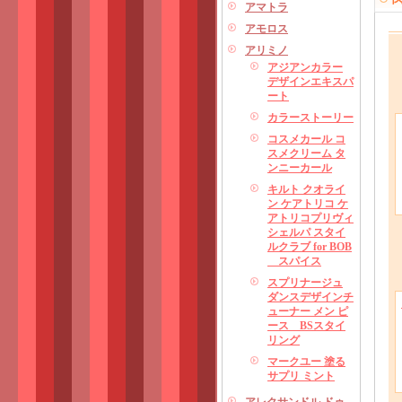
アマトラ
アモロス
アリミノ
アジアンカラー
デザインエキスパ
ート
カラーストーリー
コスメカール コ
スメクリーム タ
ンニーカール
キルト クオライ
ン ケアトリコ ケ
アトリコプリヴィ
シェルパ スタイ
ルクラブ for BOB
スパイス
スプリナージュ
ダンスデザインチ
ューナー メン ピ
ース BSスタイ
リング
マークユー 塗る
サプリ ミント