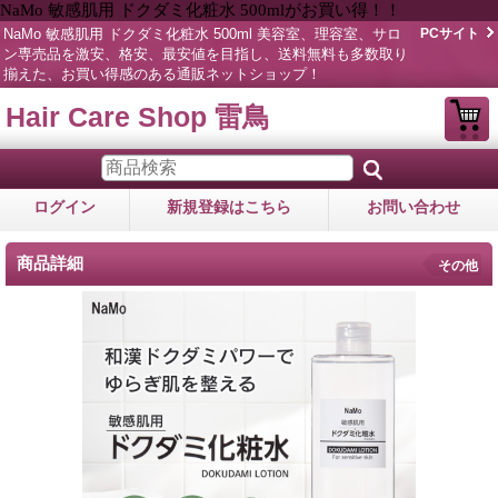
NaMo 敏感肌用 ドクダミ化粧水 500mlがお買い得！！
NaMo 敏感肌用 ドクダミ化粧水 500ml 美容室、理容室、サロ
PCサイト
ン専売品を激安、格安、最安値を目指し、送料無料も多数取り
揃えた、お買い得感のある通販ネットショップ！
Hair Care Shop 雷鳥
ログイン
新規登録はこちら
お問い合わせ
商品詳細
その他