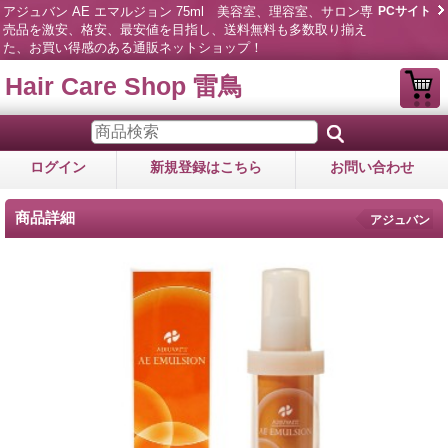
アジュバン AE エマルジョン 75ml 美容室、理容室、サロン専
PCサイト
売品を激安、格安、最安値を目指し、送料無料も多数取り揃え
た、お買い得感のある通販ネットショップ！
Hair Care Shop 雷鳥
ログイン
新規登録はこちら
お問い合わせ
商品詳細
アジュバン