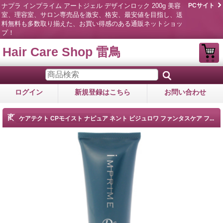
ナプラ インプライム アートジェル デザインロック 200g 美容
PCサイト
室、理容室、サロン専売品を激安、格安、最安値を目指し、送
料無料も多数取り揃えた、お買い得感のある通販ネットショッ
プ！
Hair Care Shop 雷鳥
ログイン
新規登録はこちら
お問い合わせ
商品詳細
ケアテクト CPモイスト ナピュア ネント ビジュロワ ファンタスケア フ...