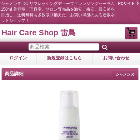
シャメンヌ DC リフレッシングディープクレンジングセーラム
PCサイト
150ml 美容室、理容室、サロン専売品を激安、格安、最安値を
目指し、送料無料も多数取り揃えた、お買い得感のある通販ネ
ットショップ！
Hair Care Shop 雷鳥
ログイン
新規登録はこちら
お問い合わせ
商品詳細
シャメンヌ