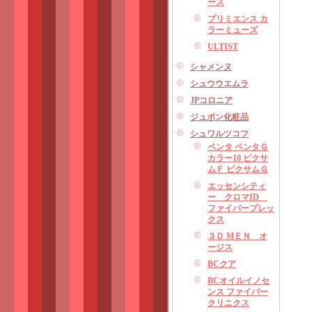
ース
プリミエンス カ
ラーミューズ
ULTIST
シャメンヌ
シュウウエムラ
JPコロニア
ジュポン化粧品
シュワルツコフ
ペンタ ペンタＧ
カラー10 ピクサ
ムＦ ピクサムＧ
エッセンシティ
ー クロマID
ファイバープレッ
クス
３Ｄ MＥＮ オ
ージス
BCクア
BCオイルイノセ
ンス ファイバー
クリニクス