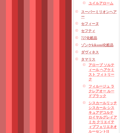
ユイルアローム
スーパーミリオンヘア
ー
セフィーヌ
セフティ
727化粧品
ゾンケkikumi化粧品
ダヴィネス
タマリス
アローブ ソルテ
ィール ヘアケミ
スト フィトリー
ク
フィルージュ ラ
クレアオー ルー
ドブラック
シスカールリッチ
シスカール シス
キュアデコルテ
ロイヤルグレイア
ミカ クリエイテ
ィブフェリエネオ
ルーセントII