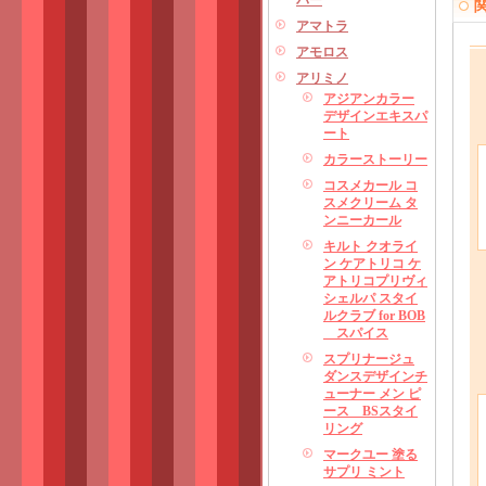
パー
アマトラ
アモロス
アリミノ
アジアンカラー
デザインエキスパ
ート
カラーストーリー
コスメカール コ
スメクリーム タ
ンニーカール
キルト クオライ
ン ケアトリコ ケ
アトリコプリヴィ
シェルパ スタイ
ルクラブ for BOB
スパイス
スプリナージュ
ダンスデザインチ
ューナー メン ピ
ース BSスタイ
リング
マークユー 塗る
サプリ ミント