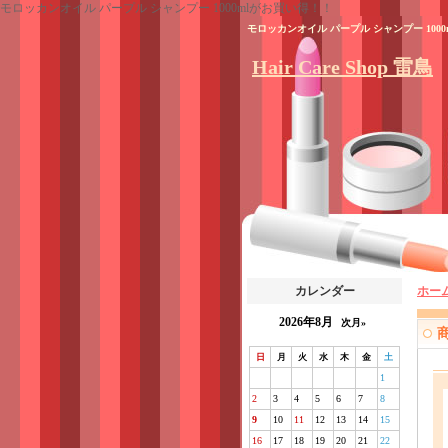
モロッカンオイル パープル シャンプー 1000mlがお買い得！！
モロッカンオイル パープル シャンプー 1
Hair Care Shop 雷鳥
カレンダー
ホー
2026年8月
次月»
日
月
火
水
木
金
土
1
2
3
4
5
6
7
8
9
10
11
12
13
14
15
16
17
18
19
20
21
22