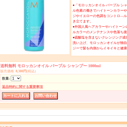
●「モロッカンオイル パープル シャン
ル色素の働きでハイトーンカラーや
ジやイエローの色調をコントロ―ル
き立てます。
●外国人風ヘアカラーやハイトーン
ルカラーのメンテナンスや色落ち後
●硫酸塩を含まないクレンジング成
洗い上げ、モロッカンオイルが独自に開
ジーで髪を内側からイキイキと健康
送料無料 モロッカンオイル パープル シャンプー 1000ml
販売価格
:
8,380円
(税込)
数量
:
返品特約に関する重要事項
｜