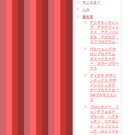
サンスター
シス
資生堂
アクアインテンシ
ブ アクアフィッ
クス アデノバイ
タル アピセラ
エフプログラム
グルーミング サ
ロンプログラム
スリークライナ
ー ステージワー
クス
ディグナ デザイ
ンテックス デザ
インフレックス
デープロテクター
246プロサイエン
ス
プロシナジー フ
ェンテフォルテ
ブラバス ヘアキ
ッチン リナセン
ト ルミノジェニ
ック ルミノフォ