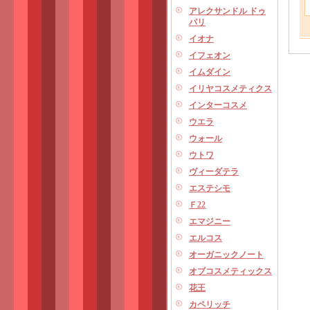
アレクサンドル ドゥ
パリ
イオナ
イフェオン
イムダイン
イリヤコスメティクス
インターコスメ
ウエラ
ウォール
ウトワ
ヴィーダテラ
エステシモ
Ｆ22
エマジニー
エルコス
オーガニックノート
オブコスメティックス
花王
カペリッチ