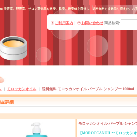
000ml 美容室、理容室、サロン専売品を激安、格安、最安値を目指し、送料無料も多数取り揃えた、
ご利用案内
｜
お問い合わせ
商品検索
:
ム
｜
モロッカンオイル
｜
送料無料 モロッカンオイル パープル シャンプー 1000ml
商品詳細
モロッカンオイル パープル シャンプー
【MOROCCANOIL〜モロッカン