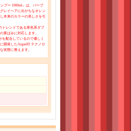
プー 1000ml」は、パープ
グレイヘアに出がちなオレン
し本来のカラーの美しさを引
のトレンドである寒色系ダブ
の黄ばみに対応します。
分を配合しているので優しく
発したArganID テクノロ
な状態に整えます。