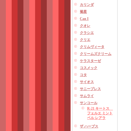
カリンダ
菊星
Can I
クオレ
クラシエ
クリエ
クリムヴィータ
クリームズクリーム
ケラスターゼ
コスメック
コタ
サイオス
サニープレス
サムライ
サンコール
R-21 キートス
フェルエ ミント
ベル レアラ
ザ ハーブス