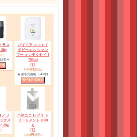
トラス
パイモア エコエイ
80g
チビーエス シャン
プー キンモクセイ 1
込)
700ml
2,640円
[T]
1,680円
(税込)
希望小売価格
:
2,420円
フ フ
ハホニコ レブリ ト
ックス
リートメント 1000
 80g
ｇ
[T]
)
5,690円
(税込)