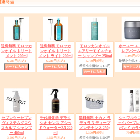
関連商品
送料無料 モロッカ
送料無料 モロッカ
モロッカンオイル
ホーユー エ
ンオイル トリート
ンオイル トリート
エアリーモイスチャ
レアバーム 
メント 200ml
メント ライト 200ml
ー シャンプー 250ml
1,390円
(税
6,780円
(税込)
6,780円
(税込)
2,790円
(税込)
希望小売価格
:
希望小売価格
:
3,410円
セブンツーセブン
千代田化学 デラク
送料無料 ナカノ ラ
シュワルツコ
ヴィステムグロウ
シオ センス アシッ
デュラ N ディープ
ァイバープレ
スカルプ シャンプ
ドウォーター2.5 220
メンテナンス 250g
ボンド カラー
ー 400ml
ml
5,300円
(税込)
750円
(税込
3,690円
(税込)
1,650円
(税込)
希望小売価格
:
5,500円