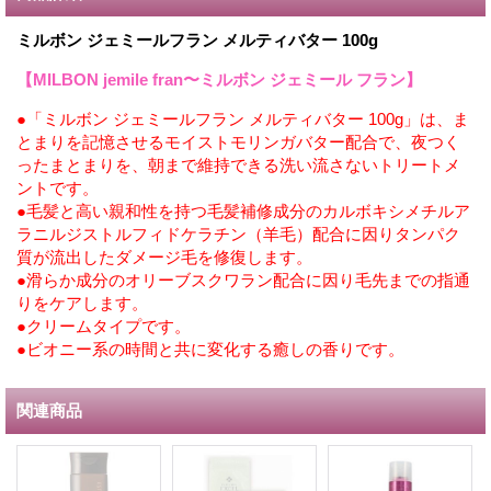
ミルボン ジェミールフラン メルティバター 100g
【MILBON jemile fran〜ミルボン ジェミール フラン】
●「ミルボン ジェミールフラン メルティバター 100g」は、ま
とまりを記憶させるモイストモリンガバター配合で、夜つく
ったまとまりを、朝まで維持できる洗い流さないトリートメ
ントです。
●毛髪と高い親和性を持つ毛髪補修成分のカルボキシメチルア
ラニルジストルフィドケラチン（羊毛）配合に因りタンパク
質が流出したダメージ毛を修復します。
●滑らか成分のオリーブスクワラン配合に因り毛先までの指通
りをケアします。
●クリームタイプです。
●ビオニー系の時間と共に変化する癒しの香りです。
関連商品