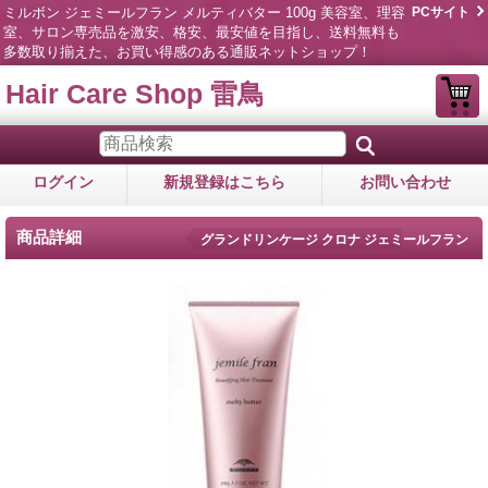
ミルボン ジェミールフラン メルティバター 100g 美容室、理容
PCサイト
室、サロン専売品を激安、格安、最安値を目指し、送料無料も
多数取り揃えた、お買い得感のある通販ネットショップ！
Hair Care Shop 雷鳥
ログイン
新規登録はこちら
お問い合わせ
商品詳細
グランドリンケージ クロナ ジェミールフラン