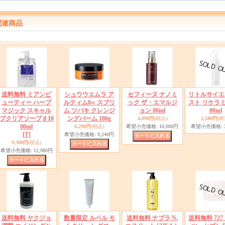
関連商品
送料無料 ミアンビ
シュウウエムラ ア
セフィーヌ ナノミ
リトルサイエ
ューティー ハーブ
ルティム8∞ スブリ
ック ザ・エマルジ
スト リケラミ
マジック スキャル
ム ツバキ クレンジ
ョン 80ml
00ml
プクリアソープ β 10
ングバーム 100g
4,890円
(税込)
2,580円
(税
00ml
6,290円
(税込)
希望小売価格
:
10,000円
希望小売価格
:
[T]
希望小売価格
:
9,240円
9,380円
(税込)
希望小売価格
:
12,980円
送料無料 ヤクジョ
数量限定 ルベル モ
送料無料 ナプラ N.
送料無料 727