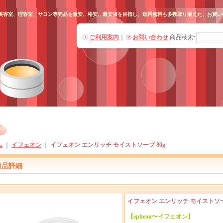
0g 美容室、理容室、サロン専売品を激安、格安、最安値を目指し、送料無料も多数取り揃えた、お買
ご利用案内
｜
お問い合わせ
商品検索
:
ム
｜
イフェオン
｜
イフェオン エンリッチ モイストソープ 80g
商品詳細
イフェオン エンリッチ モイストソープ
【epheon〜イフェオン】