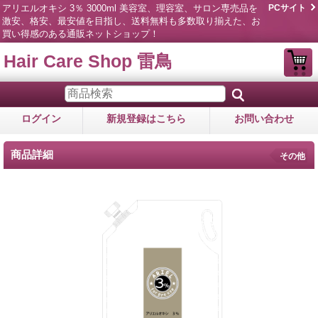
アリエルオキシ 3％ 3000ml 美容室、理容室、サロン専売品を
PCサイト
激安、格安、最安値を目指し、送料無料も多数取り揃えた、お
買い得感のある通販ネットショップ！
Hair Care Shop 雷鳥
ログイン
新規登録はこちら
お問い合わせ
商品詳細
その他