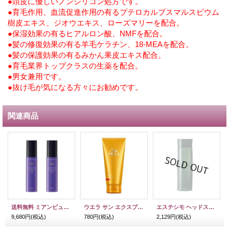
●頭皮に優しいノンシリコン処方です。
●育毛作用、血流促進作用の有るプテロカルプスマルスピウム
樹皮エキス、ジオウエキス、ローズマリーを配合。
●保湿効果の有るヒアルロン酸、NMFを配合。
●髪の修復効果の有る羊毛ケラチン、18-MEAを配合。
●髪の保護効果の有るみかん果皮エキス配合。
●育毛業界トップクラスの生薬を配合。
●男女兼用です。
●抜け毛が気になる方々にお勧めです。
関連商品
送料無料 ミアンビューティー ハーブマジック オールボディクリーム108 40g 2本セット
ウエラ サン エクスプレス トリートメント 200ml
エステシモ ヘッドスパ シャンプー リラクシング 200ml
9,680円
(税込)
780円
(税込)
2,129円
(税込)