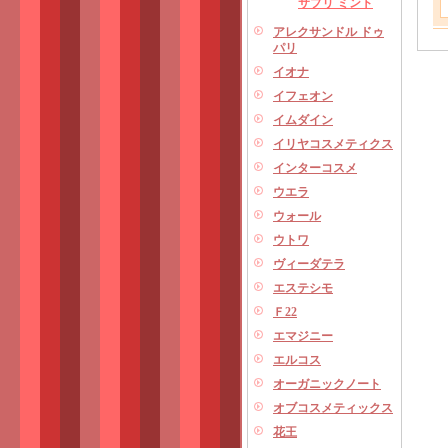
サプリ ミント
アレクサンドル ドゥ
パリ
イオナ
イフェオン
イムダイン
イリヤコスメティクス
インターコスメ
ウエラ
ウォール
ウトワ
ヴィーダテラ
エステシモ
Ｆ22
エマジニー
エルコス
オーガニックノート
オブコスメティックス
花王