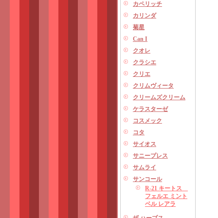
カペリッチ
カリンダ
菊星
Can I
クオレ
クラシエ
クリエ
クリムヴィータ
クリームズクリーム
ケラスターゼ
コスメック
コタ
サイオス
サニープレス
サムライ
サンコール
R-21 キートス
フェルエ ミント
ベル レアラ