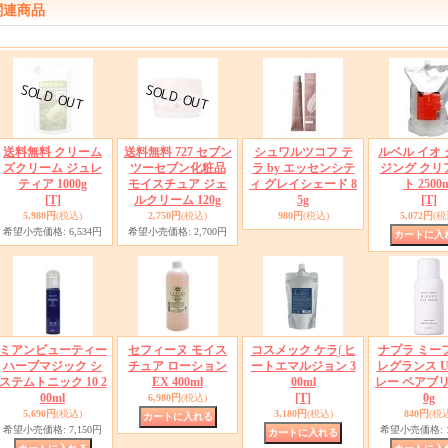
関連商品
送料無料 クリーム
送料無料 727 セブン
シュワルツコフ テ
ルベル イオ
ズクリーム ジュレ
ツーセブン化粧品
ラ by エッセンシテ
ジング クリ
ティア 1000g
モイスチュア ジェ
ィ グレイシェード 8
ト 2500
[T]
ルクリーム 120g
5g
[T]
5,980円
(税込)
2,750円
(税込)
980円
(税込)
5,072円
(税
希望小売価格
:
6,534円
希望小売価格
:
2,700円
ミアンビューティー
セフィーヌ モイス
コスメック ケラ∫ ヒ
ナプラ ミー
ハーブマジック シ
チュア ローション
ートエマルジョン 3
レグランス 
ステムトニック 10 2
EX 400ml
00ml
レー ペアブリ
00ml
[T]
0g
6,980円
(税込)
5,690円
(税込)
3,180円
(税込)
840円
(税込
希望小売価格
:
7,150円
希望小売価格
: