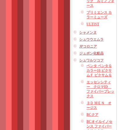
ック ルミノフォ
ース
プリミエンス カ
ラーミューズ
ULTIST
シャメンヌ
シュウウエムラ
JPコロニア
ジュポン化粧品
シュワルツコフ
ペンタ ペンタＧ
カラー10 ピクサ
ムＦ ピクサムＧ
エッセンシティ
ー クロマID
ファイバープレッ
クス
３Ｄ MＥＮ オ
ージス
BCクア
BCオイルイノセ
ンス ファイバー