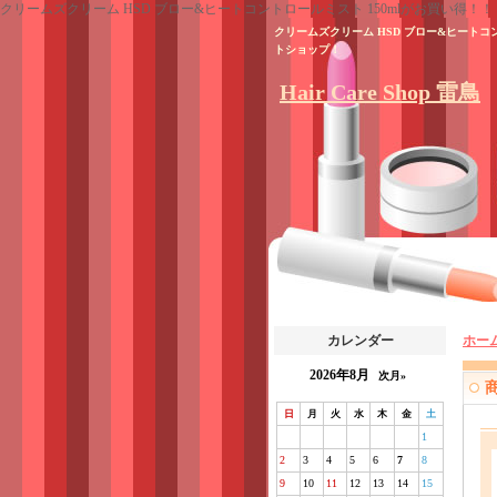
クリームズクリーム HSD ブロー&ヒートコントロールミスト 150mlがお買い得！！
クリームズクリーム HSD ブロー&ヒート
トショップ！
Hair Care Shop 雷鳥
カレンダー
ホー
2026年8月
次月»
日
月
火
水
木
金
土
1
2
3
4
5
6
7
8
9
10
11
12
13
14
15