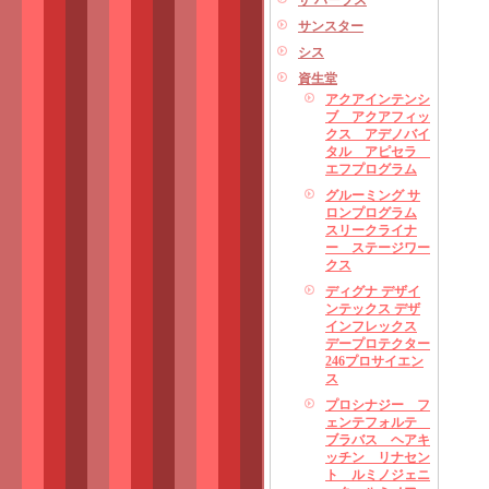
ザ ハーブス
サンスター
シス
資生堂
アクアインテンシ
ブ アクアフィッ
クス アデノバイ
タル アピセラ
エフプログラム
グルーミング サ
ロンプログラム
スリークライナ
ー ステージワー
クス
ディグナ デザイ
ンテックス デザ
インフレックス
デープロテクター
246プロサイエン
ス
プロシナジー フ
ェンテフォルテ
ブラバス ヘアキ
ッチン リナセン
ト ルミノジェニ