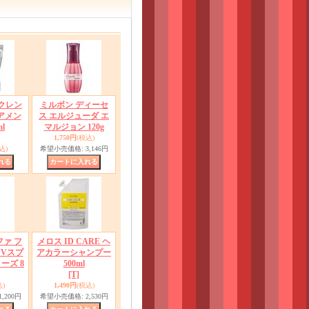
 クレン
ミルボン ディーセ
アメン
ス エルジューダ エ
ml
マルジョン 120g
1,750円
(税込)
込)
希望小売価格
:
3,146円
ファ フ
メロス ID CARE ヘ
UVスプ
アカラーシャンプー
ーズ 8
500ml
[T]
)
1,490円
(税込)
1,200円
希望小売価格
:
2,530円