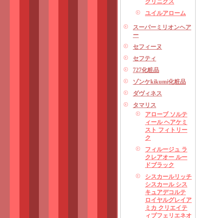
クリニクス
ユイルアローム
スーパーミリオンヘア
ー
セフィーヌ
セフティ
727化粧品
ゾンケkikumi化粧品
ダヴィネス
タマリス
アローブ ソルテ
ィール ヘアケミ
スト フィトリー
ク
フィルージュ ラ
クレアオー ルー
ドブラック
シスカールリッチ
シスカール シス
キュアデコルテ
ロイヤルグレイア
ミカ クリエイテ
ィブフェリエネオ