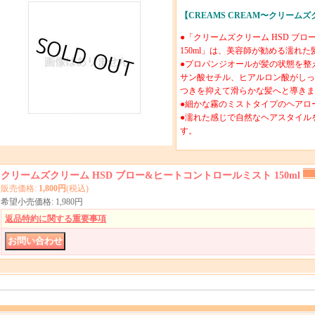
【CREAMS CREAM〜クリーム
●「クリームズクリーム HSD ブ
150ml」は、美容師が勧める濡れ
●プロパンジオールが髪の状態を整
サン酸セチル、ヒアルロン酸がしっ
つきを抑えて滑らかな髪へと導きま
●細かな霧のミストタイプのヘアロ
●濡れた感じで自然なヘアスタイル
す。
クリームズクリーム HSD ブロー&ヒートコントロールミスト 150ml
販売価格
:
1,800円
(税込)
希望小売価格
:
1,980円
返品特約に関する重要事項